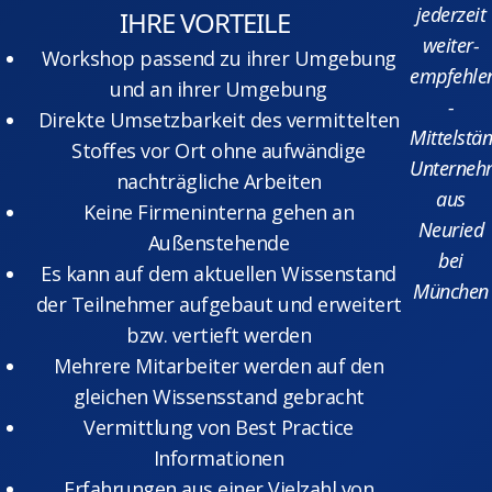
jederzeit
IHRE VORTEILE
weiter-
Workshop passend zu ihrer Umgebung
empfehlen
und an ihrer Umgebung
-
Direkte Umsetzbarkeit des vermittelten
Mittelstä
Stoffes vor Ort ohne aufwändige
Unterneh
nachträgliche Arbeiten
aus
Keine Firmeninterna gehen an
Neuried
Außenstehende
bei
Es kann auf dem aktuellen Wissenstand
München
der Teilnehmer aufgebaut und erweitert
bzw. vertieft werden
Mehrere Mitarbeiter werden auf den
gleichen Wissensstand gebracht
Vermittlung von Best Practice
Informationen
Erfahrungen aus einer Vielzahl von