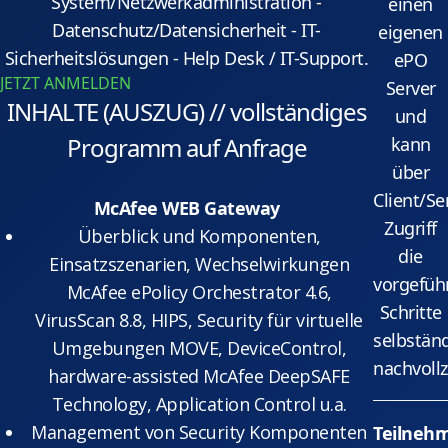
System/Netzwerkadministration -
einen
Datenschutz/Datensicherheit - IT-
eigenen
Sicherheitslösungen - Help Desk / IT-Support.
ePO
JETZT ANMELDEN
Server
INHALTE (AUSZUG) // vollständiges
und
Programm auf Anfrage
kann
über
Client/Se
McAfee WEB Gateway
Zugriff
Überblick und Komponenten,
die
Einsatzszenarien, Wechselwirkungen
vorgefüh
McAfee ePolicy Orchestrator 4.6,
Schritte
VirusScan 8.8, HIPS, Security für virtuelle
selbstän
Umgebungen MOVE, DeviceControl,
nachvollz
hardware-assisted McAfee DeepSAFE
Technology, Application Control u.a.
Management von Security Komponenten
Teilneh