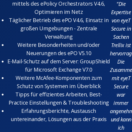
mittels des ePolicy Orchestrators V4.6,
"Die
Optimieren im Netz
Expertise
Täglicher Betrieb des ePO V4.6, Einsatz in
von eyeT
großen Umgebungen - Zentrale
Secure in
Verwaltung
Sachen
Weitere Besonderheiten und/oder
Trellix ist
Neuerungen des ePO V5.10
hervorrag
E-Mail-Schutz auf dem Server: GroupShield
Die
für Microsoft Exchange V7.0
Zusammen
Weitere McAfee-Komponenten zum
mit eyeT
Schutz von Systemen im Überblick
Secure
Tipps für effizientes Arbeiten, Best-
war
Practice Einstellungen & Troubleshooting
immer
Erfahrungsberichte, Austausch
angeneh
untereinander, Lösungen aus der Praxis
und kann
ich