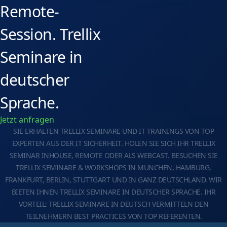
Remote-
Session. Trellix
Seminare in
deutscher
Sprache.
Jetzt anfragen
SIE ERHALTEN TRELLIX SEMINARE UND IT TRAININGS VON TOP
EXPERTEN AUS DER IT SICHERHEIT. HOLEN SIE SICH IHR TRELLIX
SEMINAR INHOUSE, REMOTE ODER ALS WEBCAST. BESUCHEN SIE
TRELLIX SEMINARE & WORKSHOPS IN MÜNCHEN, HAMBURG,
FRANKFURT, BERLIN, STUTTGART UND IN GANZ DEUTSCHLAND. WIR
BIETEN IHNEN TRELLIX SEMINARE IN DEUTSCHER SPRACHE. IHR
VORTEIL: TRELLIX SEMINARE IN DEUTSCH VERMITTELN DEN
TEILNEHMERN BEST PRACTICES VON TOP REFERENTEN.