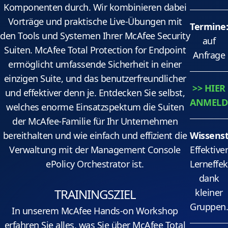
Komponenten durch. Wir kombinieren dabei
Vorträge und praktische Live-Übungen mit
Termine
den Tools und Systemen Ihrer McAfee Security
auf
Suiten. McAfee Total Protection for Endpoint
Anfrage
ermöglicht umfassende Sicherheit in einer
einzigen Suite, und das benutzerfreundlicher
>> HIER
und effektiver denn je. Entdecken Sie selbst,
ANMELD
welches enorme Einsatzspektum die Suiten
der McAfee-Familie für Ihr Unternehmen
bereithalten und wie einfach und effizient die
Wissenst
Verwaltung mit der Management Console
Effektive
ePolicy Orchestrator ist.
Lerneffek
dank
TRAININGSZIEL
kleiner
Gruppen
In unserem McAfee Hands-on Workshop
erfahren Sie alles, was Sie über McAfee Total