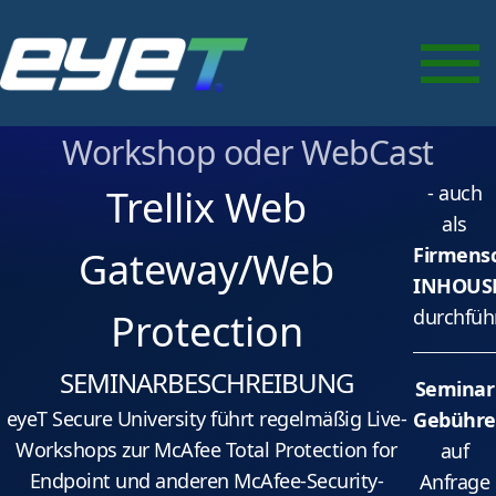
Trellix Web Gateway/Web
Protection
als Seminar vor Ort, Inhouse-
Workshop oder WebCast
- auch
Trellix Web
als
Firmens
Gateway/Web
INHOUS
durchfüh
Protection
SEMINARBESCHREIBUNG
Seminar
eyeT Secure University führt regelmäßig Live-
Gebühre
Workshops zur McAfee Total Protection for
auf
Endpoint und anderen McAfee-Security-
Anfrage