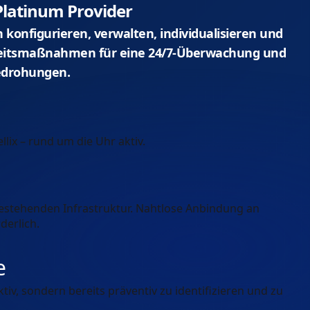
 Platinum Provider
n konfigurieren, verwalten, individualisieren und
heitsmaßnahmen für eine 24/7-Überwachung und
Bedrohungen.
lix – rund um die Uhr aktiv.
estehenden Infrastruktur. Nahtlose Anbindung an
derlich.
e
tiv, sondern bereits präventiv zu identifizieren und zu