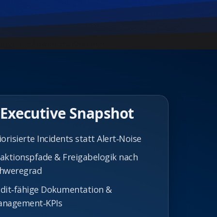
sserung der Abwehrmaßnahmen.
Executive Snapshot
iorisierte Incidents statt Alert‑Noise
aktionspfade & Freigabelogik nach
hweregrad
dit‑fähige Dokumentation &
nagement‑KPIs