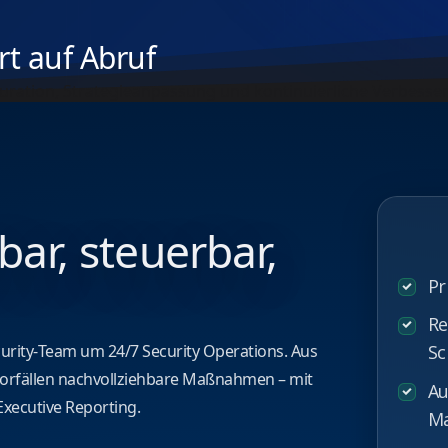
rt auf Abruf
iguration, Strategieanpassung und kontinuierliche Verbe
ar, steuerbar,
Pr
Re
ecurity‑Team um 24/7 Security Operations. Aus
Sc
 Vorfällen nachvollziehbare Maßnahmen – mit
Au
xecutive Reporting.
Ma