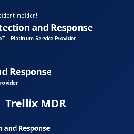
cident melden!
ection and Response
eT | Platinum Service Provider
nd Response
Provider
Trellix MDR
n and Response