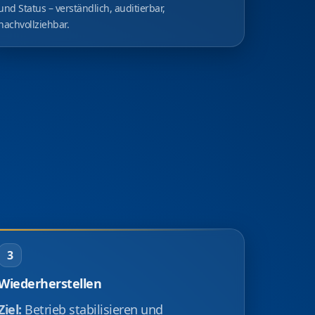
und Status – verständlich, auditierbar,
nachvollziehbar.
3
Wiederherstellen
Ziel:
Betrieb stabilisieren und