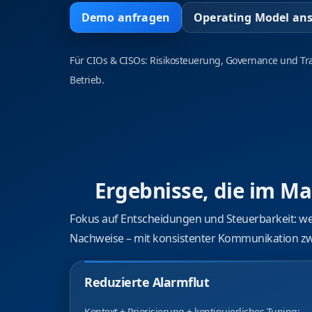
Demo anfragen
Operating Model an
Für CIOs & CISOs: Risikosteuerung, Governance und Tr
Betrieb.
Ergebnisse, die im
Fokus auf Entscheidungen und Steuerbarkeit: wen
Nachweise – mit konsistenter Kommunikation zwi
Reduzierte Alarmflut
Kontext + Priorisierung + kontinuierliches Tuning: