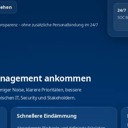
sehen
24/7
SOC B
ansparenz – ohne zusätzliche Personalbindung im 24/7
 Management ankommen
iger Noise, klarere Prioritäten, bessere
schen IT, Security und Stakeholdern.
Schnellere Eindämmung
Abgestimmte Playbooks und definierte Eskalation