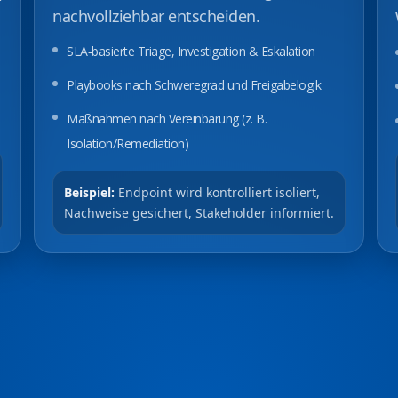
nachvollziehbar entscheiden.
SLA‑basierte Triage, Investigation & Eskalation
Playbooks nach Schweregrad und Freigabelogik
Maßnahmen nach Vereinbarung (z. B.
Isolation/Remediation)
Beispiel:
Endpoint wird kontrolliert isoliert,
Nachweise gesichert, Stakeholder informiert.