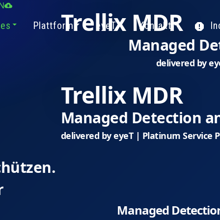
N
Trellix MDR
ces
Plattform
eyeT
Kontakt
In
Managed Det
delivered by ey
Trellix MDR
Managed Detection a
delivered by eyeT | Platinum Service 
chützen.
r
Managed Detectio