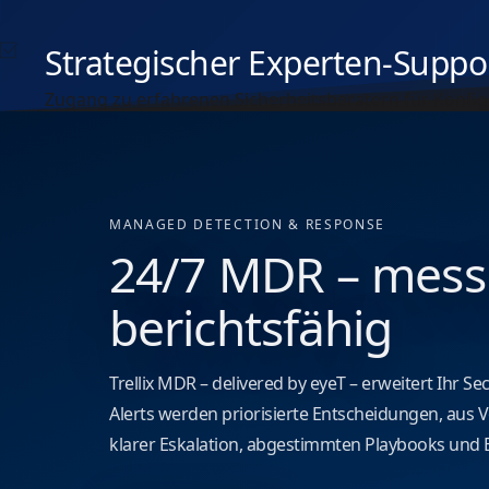
Strategischer Experten-Suppo
Zugang zu erfahrenen Sicherheitsberatern für Konf
MANAGED DETECTION & RESPONSE
24/7 MDR – messb
berichtsfähig
Trellix MDR – delivered by eyeT – erweitert Ihr S
Alerts werden priorisierte Entscheidungen, aus
klarer Eskalation, abgestimmten Playbooks und E