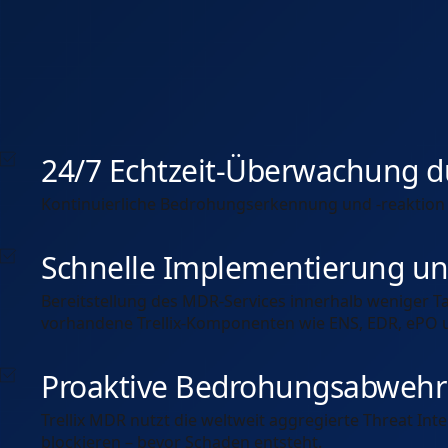
24/7 Echtzeit-Überwachung du
Kontinuierliche Bedrohungserkennung und -reaktion du
Schnelle Implementierung und
Bereitstellung des MDR-Services innerhalb weniger 
vorhandene Trellix-Komponenten wie ENS, EDR, ePO un
Proaktive Bedrohungsabwehr d
Trellix MDR nutzt die weltweit aggregierte Threat Inte
blockieren – bevor Schaden entsteht.