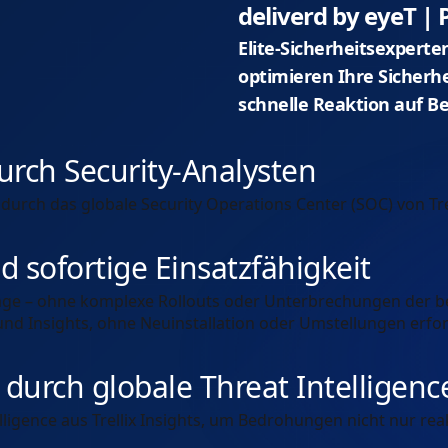
deliverd by eyeT |
Elite-Sicherheitsexperte
optimieren Ihre Sicher
schnelle Reaktion auf 
rch Security-Analysten
rch das globale Security Operations Center (SOC) von Trel
 sofortige Einsatzfähigkeit
Tage – ohne komplexe Rollouts oder Unterbrechungen der b
d Insights, ohne Neuinstallation oder Umstellungen erfor
urch globale Threat Intelligenc
lligence aus Trellix Insights, um Bedrohungen nicht nur reak