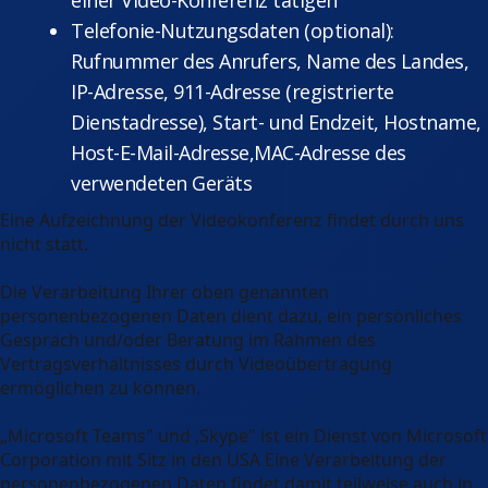
einer Video-Konferenz tätigen
Telefonie-Nutzungsdaten (optional):
Rufnummer des Anrufers, Name des Landes,
IP-Adresse, 911-Adresse (registrierte
Dienstadresse), Start- und Endzeit, Hostname,
Host-E-Mail-Adresse,MAC-Adresse des
verwendeten Geräts
Eine Aufzeichnung der Videokonferenz findet durch uns
nicht statt.
Die Verarbeitung Ihrer oben genannten
personenbezogenen Daten dient dazu, ein persönliches
Gespräch und/oder Beratung im Rahmen des
Vertragsverhältnisses durch Videoübertragung
ermöglichen zu können.
„Microsoft Teams" und ,Skype" ist ein Dienst von Microsoft
Corporation mit Sitz in den USA Eine Verarbeitung der
personenbezogenen Daten findet damit teilweise auch in