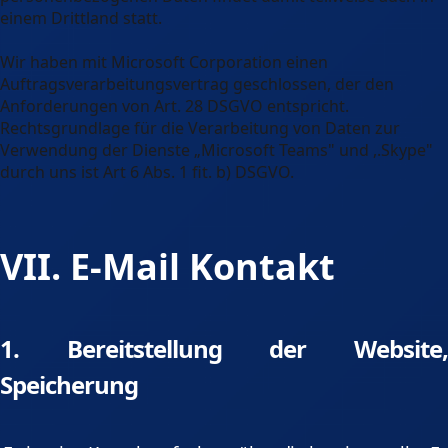
einem Drittland statt.
Wir haben mit Microsoft Corporation einen
Auftragsverarbeitungsvertrag geschlossen, der den
Anforderungen von Art. 28 DSGVO entspricht.
Rechtsgrundlage für die Verarbeitung von Daten zur
Verwendung der Dienste „Microsoft Teams" und ,.Skype"
durch uns ist Art 6 Abs. 1 fit. b) DSGVO.
VII. E-Mail Kontakt
1. Bereitstellung der Website,
Speicherung