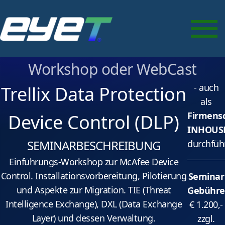
Data Protection Device
Control (DLP)
als Seminar vor Ort, Inhouse-
Workshop oder WebCast
- auch
Trellix Data Protection
als
Firmens
Device Control (DLP)
INHOUS
SEMINARBESCHREIBUNG
durchfüh
Einführungs-Workshop zur McAfee Device
Control. Installationsvorbereitung, Pilotierung
Seminar
und Aspekte zur Migration. TIE (Threat
Gebühre
Intelligence Exchange), DXL (Data Exchange
€ 1.200,-
Layer) und dessen Verwaltung.
zzgl.