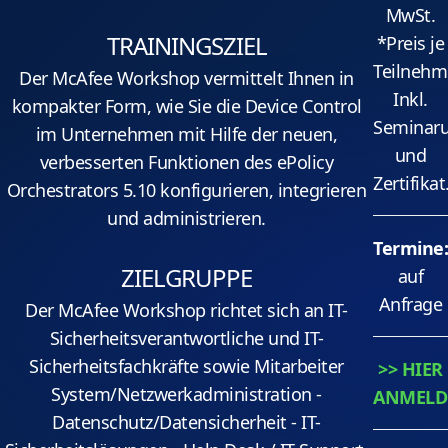
MwSt.
TRAININGSZIEL
*Preis je
Teilnehm
Der McAfee Workshop vermittelt Ihnen in
Inkl.
kompakter Form, wie Sie die Device Control
Seminaru
im Unternehmen mit Hilfe der neuen,
und
verbesserten Funktionen des ePolicy
Zertifikat
Orchestrators 5.10 konfigurieren, integrieren
und administrieren.
Termine
ZIELGRUPPE
auf
Anfrage
Der McAfee Workshop richtet sich an IT-
Sicherheitsverantwortliche und IT-
Sicherheitsfachkräfte sowie Mitarbeiter
>> HIER
System/Netzwerkadministration -
ANMELD
Datenschutz/Datensicherheit - IT-