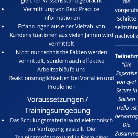
gleichen Wissensstand gebracht
die
Vermittlung von Best Practice
vorgefüh
Informationen
Schritte
Erfahrungen aus einer Vielzahl von
selbstän
Kundensituationen aus vielen Jahren wird
nachvollz
vermittelt
Nicht nur technische Fakten werden
Teilneh
vermittelt, sondern auch effektive
"Die
Arbeitsabläufe und
Expertise
Reaktionsmöglichkeiten bei Vorfällen und
von eyeT
Problemen
Secure in
Voraussetzungen /
Sachen
Trellix ist
Trainingsumgebung
hervorrag
Das Schulungsmaterial wird elektronisch
Die
zur Verfügung gestellt. Die
Zusammen
Trainingssoftware wird in Form einer