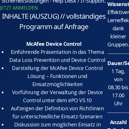
Sicherheitslösungen - Help Desk / IT-Support.
Wissenst
JETZT ANMELDEN
Effektive
INHALTE (AUSZUG) // vollständiges
Lerneffek
Programm auf Anfrage
dank
kleiner
McAfee Device Control
Gruppen
Einführende Präsentation in das Thema
Data Loss Prevention und Device Control
Dauer/S
Darstellung der McAfee Device Control
1 Tag,
Lösung – Funktionen und
von
Einsatzmöglichkeiten
08.30 bis
Vorführung der Verwaltung der Device
17.00
Control unter dem ePO V5.10
Uhr
Aufzeigen der Definition von Richtlinien
für unterschiedliche Einsatz-Szenarien
Anzahl
Diskussion zum möglichen Einsatz in