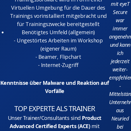
mit eyeT
Virtuellen Umgebung für die Dauer des
Secure
Trainings vorinstalliert mitgebracht und
war
für Trainingszwecke bereitgestellt
immer
Benötigtes Umfeld (allgemein)
angeneh
- Ungestörtes Arbeiten im Workshop
und kann
(eigener Raum)
ich
- Beamer, Flipchart
jederzeit
- Internet-Zugriff
weiter-
empfehlen
Kenntnisse über Malware und Reaktion auf
-
Vorfälle
Mittelstä
Unterneh
TOP EXPERTE ALS TRAINER
aus
Unser Trainer/Consultants sind
Product
Neuried
Advanced Certified Experts (ACE)
mit
bei