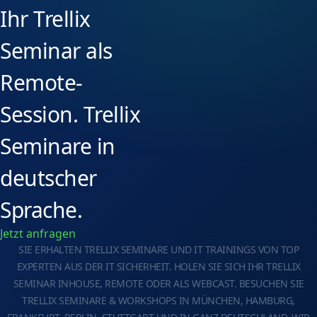
Ihr Trellix
Seminar als
Remote-
Session. Trellix
Seminare in
deutscher
Sprache.
Jetzt anfragen
SIE ERHALTEN TRELLIX SEMINARE UND IT TRAININGS VON TOP
EXPERTEN AUS DER IT SICHERHEIT. HOLEN SIE SICH IHR TRELLIX
SEMINAR INHOUSE, REMOTE ODER ALS WEBCAST. BESUCHEN SIE
TRELLIX SEMINARE & WORKSHOPS IN MÜNCHEN, HAMBURG,