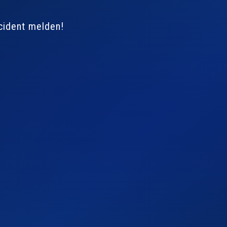
cident melden!