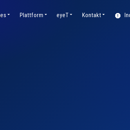
ces
Plattform
eyeT
Kontakt
In
*