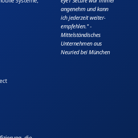
/mobile Systeme,
eyeT Secure war immer
angenehm und kann
ich jederzeit weiter-
empfehlen." -
Mittelständisches
Unternehmen aus
Neuried bei München
ect
fizierung, die