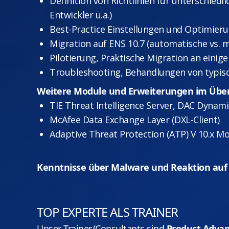
Definition von Richtlinien für unterschied
Entwickler u.a.)
Best-Practice Einstellungen und Optimier
Migration auf ENS 10.7 (automatische vs. m
Pilotierung, Praktische Migration an einige
Troubleshooting, Behandlungen von typis
Weitere Module und Erweiterungen im Über
TIE Threat Intelligence Server, DAC Dynam
McAfee Data Exchange Layer (DXL-Client)
Adaptive Threat Protection (ATP) V 10.x M
Kenntnisse über Malware und Reaktion auf 
TOP EXPERTE ALS TRAINER
Unser Trainer/Consultants sind
Product Advanc