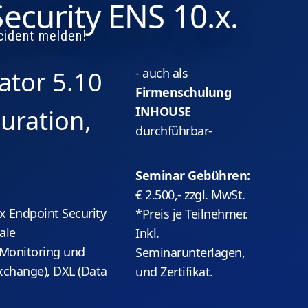
Security ENS 10.x.
cident melden!
- auch als
rator 5.10
Firmenschulung
INHOUSE
guration,
durchführbar-
Seminar Gebühren:
€ 2.500,- zzgl. MwSt.
ix Endpoint Security
*Preis je Teilnehmer.
ale
Inkl.
/Monitoring und
Seminarunterlagen,
Exchange), DXL (Data
und Zertifikat.