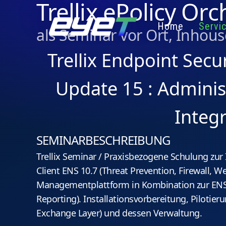
Trellix ePolicy Or
Home
Servi
als Seminar vor Ort, Inho
Trellix Endpoint Secu
Update 15 : Administ
Integ
SEMINARBESCHREIBUNG
Trellix Seminar / Praxisbezogene Schulung zur 
Client ENS 10.7 (Threat Prevention, Firewall, W
Managementplattform in Kombination zur ENS 
Reporting). Installationsvorbereitung, Pilotier
Exchange Layer) und dessen Verwaltung.