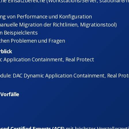
liche Einsatzbereiche (Workstations/Server, stationäre
ung von Performance und Konfiguration
anuelle Migration der Richtlinien, Migrationstool)
n Beispielclients
chen Problemen und Fragen
blick
ic Application Containment, Real Protect
odule: DAC Dynamic Application Containment, Real Prot
Vorfälle
ed Certified Experts (ACE)
mit höchster Herstellerzerti