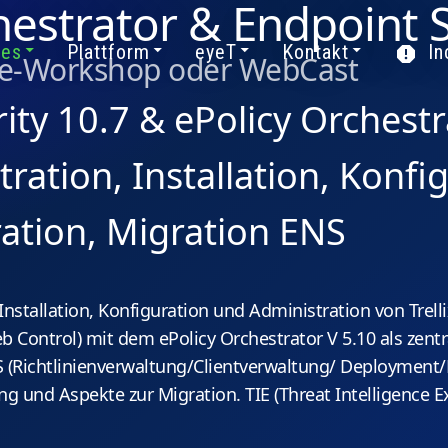
chestrator & Endpoint 
ces
Plattform
eyeT
Kontakt
In
use-Workshop oder WebCast
rity 10.7 & ePolicy Orchest
ration, Installation, Konfi
ration, Migration ENS
Installation, Konfiguration und Administration von Trell
eb Control) mit dem ePolicy Orchestrator V 5.10 als zentr
(Richtlinienverwaltung/Clientverwaltung/ Deployment
ung und Aspekte zur Migration. TIE (Threat Intelligence 