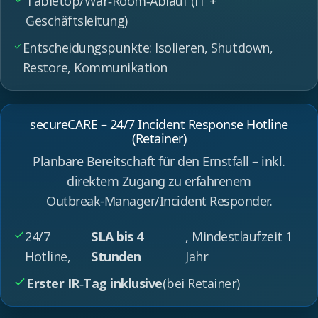
Tabletop/War‑Room‑Ablauf (IT +
Geschäftsleitung)
Entscheidungspunkte: Isolieren, Shutdown,
Restore, Kommunikation
secureCARE – 24/7 Incident Response Hotline
(Retainer)
Planbare Bereitschaft für den Ernstfall – inkl.
direktem Zugang zu erfahrenem
Outbreak‑Manager/Incident Responder.
24/7
SLA bis 4
, Mindestlaufzeit 1
Hotline,
Stunden
Jahr
Erster IR‑Tag inklusive
(bei Retainer)