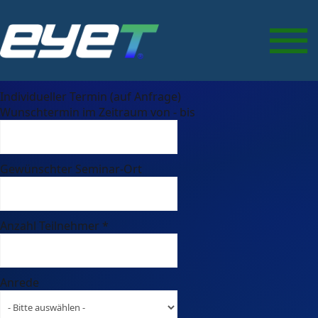
Trellix Web Gateway/Web
Protection
Seminar-Termin auswählen
*
Individueller Termin (auf Anfrage)
Wunschtermin im Zeitraum von - bis
Gewünschter Seminar-Ort
Anzahl Teilnehmer
*
Anrede