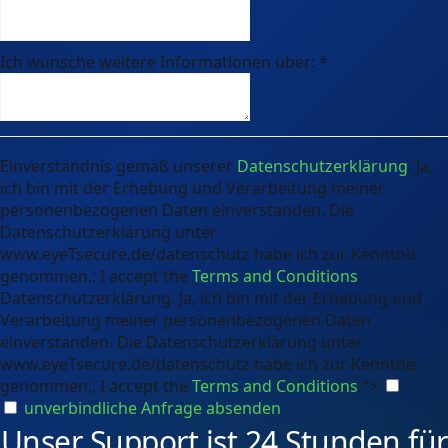
Ich wünsche weitere Informationen über:
*
Einverständnis gemäß unserer
Datenschutzerklärung
. Ja,
ich bin mit der Erhebung und Verarbeitung meiner
personenbezogenen Daten einverstanden. Die
Datenschutzerklärung unter
www.eyeTsecure.de/datenschutz habe ich zur Kenntnis
genommen.; I accept the
Terms and Conditions
.
Datenschutzerklärung. Ja, ich bin mit der Erhebung und
Verarbeitung meiner personenbezogenen Daten
einverstanden. Die Datenschutzerklärung unter
www.eyeTsecure.de/datenschutz habe ich zur Kenntnis
genommen.; I accept the
Terms and Conditions
.">
unverbindliche Anfrage absenden
Unser Support ist 24 Stunden für